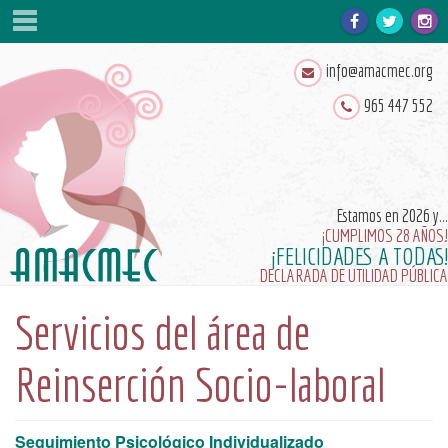
INICIO
info@amacmec.org
A.M.A.C.M.E.C.
965 447 552
ENLACES
AREAS DE ACTUACIÓN
DOCUMENTACIÓN
Estamos en 2026 y...
¡CUMPLIMOS 28 AÑOS!
NOTICIAS
¡FELICIDADES A TODAS!
DECLARADA DE UTILIDAD PÚBLICA
PATROCINADORES
Servicios del área de
¡ASOCIATE!
Reinserción Socio-laboral
GALERÍA
VIDEOS
Seguimiento Psicológico Individualizado
CONTACTA